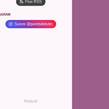
Flux RSS
nvier
nvier
rs
il
i
in
llet
ût
ptembre
(30)
(26)
(27)
(33)
(19)
(24)
(15)
(23)
(29)
rier
rs
il
i
in
llet
ût
(29)
(33)
(21)
(29)
(24)
(22)
(29)
nvier
rier
rs
il
i
in
llet
(25)
(28)
(24)
(30)
(21)
(30)
(34)
nvier
rier
rs
il
i
in
(32)
(18)
(29)
(29)
(28)
(33)
TAGRAM
nvier
rier
rs
il
i
(22)
(30)
(30)
(23)
(30)
nvier
rier
rs
il
(31)
(25)
(22)
(26)
Suivre @pointsdelutin
nvier
rier
rs
(29)
(32)
(26)
nvier
rier
(35)
(29)
nvier
(23)
Publicité