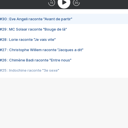
#30 : Eve Angeli raconte "Avant de partir"
#29 : MC Solaar raconte "Bouge de là"
28 : Lorie raconte "Je vais vite"
#27 : Christophe Willem raconte "Jacques a dit"
#26 : Chimène Badi raconte "Entre nous"
#25 : Indochine raconte "3e sexe"
#24 : Zaho raconte "C'est chelou"
#23 : Patrick Bruel raconte "Au café des délices"
#22 : Kyo raconte "Le chemin"
#21 : Nolwenn Leroy raconte "Cassé"
#20 : Patrick Hernandez raconte "Born to be alive"