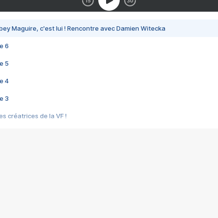
bey Maguire, c'est lui ! Rencontre avec Damien Witecka
e 6
e 5
e 4
e 3
s créatrices de la VF !
e 2
e 1
e Mektoub My Love arrive enfin ! Rencontre avec Shaïn Boumedine et Sal
i : après Toni en famille
elle réalise le bouleversant Dites lui que je l'aime