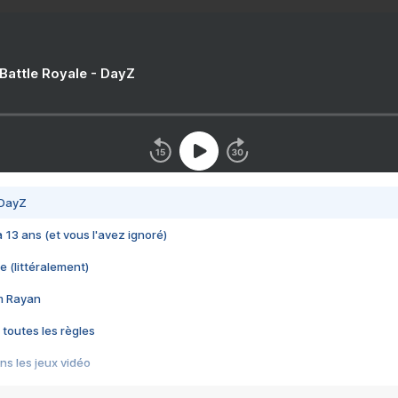
 Battle Royale - DayZ
 DayZ
 a 13 ans (et vous l'avez ignoré)
e (littéralement)
im Rayan
 toutes les règles
s les jeux vidéo
us choquant de Rockstar ? - Le scandale BULLY