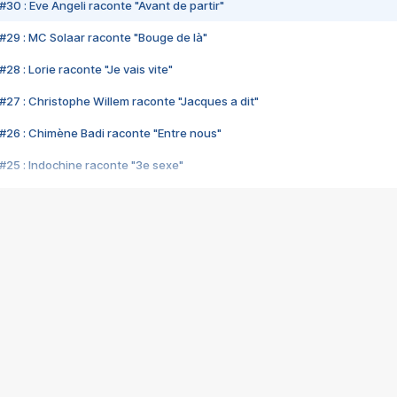
#30 : Eve Angeli raconte "Avant de partir"
#29 : MC Solaar raconte "Bouge de là"
28 : Lorie raconte "Je vais vite"
#27 : Christophe Willem raconte "Jacques a dit"
#26 : Chimène Badi raconte "Entre nous"
#25 : Indochine raconte "3e sexe"
#24 : Zaho raconte "C'est chelou"
#23 : Patrick Bruel raconte "Au café des délices"
#22 : Kyo raconte "Le chemin"
#21 : Nolwenn Leroy raconte "Cassé"
#20 : Patrick Hernandez raconte "Born to be alive"
#19 : Lorie raconte "Près de moi"
#18 : Michael Jones raconte "A nos actes manqués" (avec Jean-Jacque