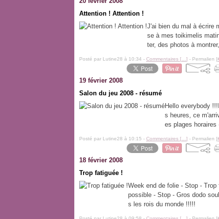
20 février 2008
Attention ! Attention !
J'ai bien du mal à écrire
se à mes toikimelis matina
ter, des photos à montrer
Posté par Lutine28 à 10:34 -
Commentaires [
…
]
- Permalien [
19 février 2008
Salon du jeu 2008 - résumé
Hello everybody !!!
s heures, ce m'arri
es plages horaires 
Posté par Lutine28 à 10:15 -
Commentaires [
…
]
- Permalien [
18 février 2008
Trop fatiguée !
Week end de folie - Stop - Trop 
possible - Stop - Gros dodo souh
s les rois du monde !!!!!
Posté par Lutine28 à 09:58 -
Commentaires [
…
]
- Permalien [