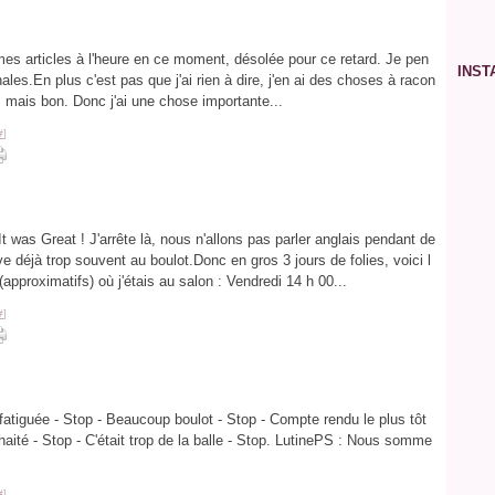
Ja
Ja
Ma
Avr
Ma
Ju
Jui
Ao
Se
Fév
Ma
Avr
Ma
Ju
Jui
Ao
Ja
Fév
Ma
Avr
Ma
Ju
Jui
 mes articles à l'heure en ce moment, désolée pour ce retard. Je pen
Ja
Fév
Ma
Avr
Ma
Ju
INS
les.En plus c'est pas que j'ai rien à dire, j'en ai des choses à racon
Ja
Fév
Ma
Avr
Ma
Ja
Fév
Ma
Avr
, mais bon. Donc j'ai une chose importante...
Ja
Fév
Ma
Ja
Fév
#
]
Ja
It was Great ! J'arrête là, nous n'allons pas parler anglais pendant de
ve déjà trop souvent au boulot.Donc en gros 3 jours de folies, voici l
(approximatifs) où j'étais au salon : Vendredi 14 h 00...
#
]
fatiguée - Stop - Beaucoup boulot - Stop - Compte rendu le plus tôt
aité - Stop - C'était trop de la balle - Stop. LutinePS : Nous somme
#
]