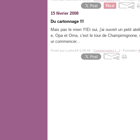
15 février 2008
Du cartonnage !!!
Mais pas le mien !!!Et oui, j'ai ouvert un petit 
e, Opa et Oma, c'est le tour de Champimignone, d'a
ur commencer...
Posté par Lutine28 à 08:46 -
Commentaires [
…
]
- Permalien [