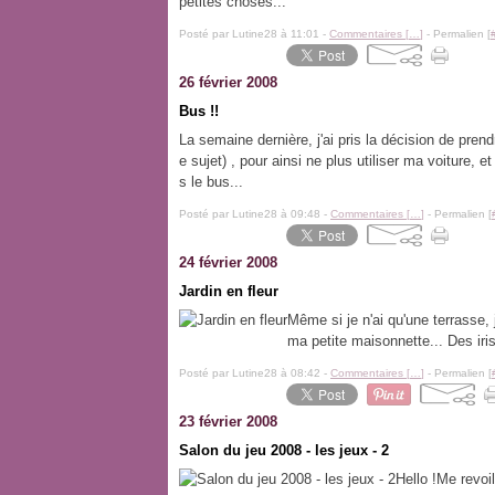
petites choses...
Posté par Lutine28 à 11:01 -
Commentaires [
…
]
- Permalien [
26 février 2008
Bus !!
La semaine dernière, j'ai pris la décision de pren
e sujet) , pour ainsi ne plus utiliser ma voiture, e
s le bus...
Posté par Lutine28 à 09:48 -
Commentaires [
…
]
- Permalien [
24 février 2008
Jardin en fleur
Même si je n'ai qu'une terrasse, j
ma petite maisonnette... Des ir
Posté par Lutine28 à 08:42 -
Commentaires [
…
]
- Permalien [
23 février 2008
Salon du jeu 2008 - les jeux - 2
Hello !Me revoi