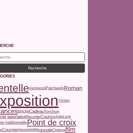
HERCHE
GORIES
ntelle
Roman
Patchwork
meshwork
xposition
Thriller
cances
binche
Cadeau
Torchon
Cours
Recette
rie japonaise
achats
Livre
Point de croix
ie traditionnelle
film
Couvige
s
google
Cinéma
Aquarelle
fête