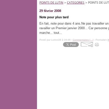
POINTS DE LUTIN
>
CATEGORIES
>
POINTS DE LUT
29 février 2008
Note pour plus tard
En fait, note pour dans 4 ans.Ne pas travailler 
ravailler un Premier janvier 2000... Car personne 
marche... tout...
Posté par Lutine28 à 16:46 -
Commentaires [
…
]
- Permalien [