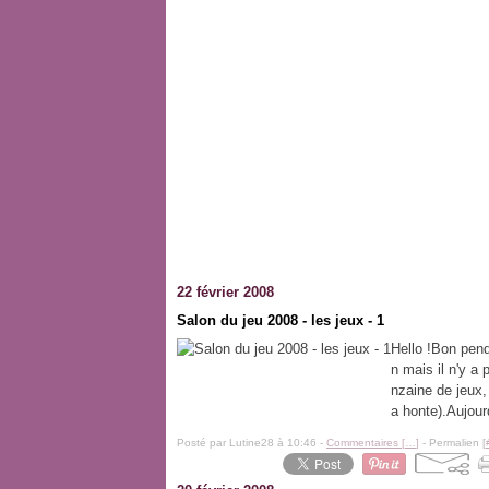
22 février 2008
Salon du jeu 2008 - les jeux - 1
Hello !Bon pend
n mais il n'y a
nzaine de jeux,
a honte).Aujourd
Posté par Lutine28 à 10:46 -
Commentaires [
…
]
- Permalien [