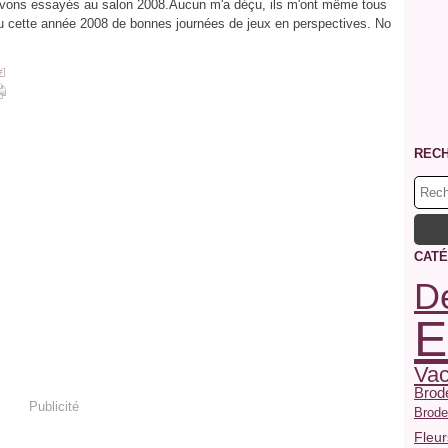
vons essayés au salon 2008.Aucun m'a déçu, ils m'ont même tous
ru cette année 2008 de bonnes journées de jeux en perspectives. No
#
]
REC
CATÉ
De
E
Va
Brode
Publicité
Broder
Fleur