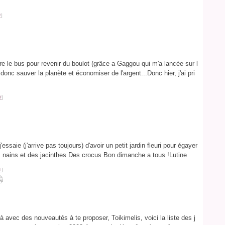
#
]
dre le bus pour revenir du boulot (grâce a Gaggou qui m'a lancée sur l
t donc sauver la planète et économiser de l'argent...Donc hier, j'ai pri
#
]
'essaie (j'arrive pas toujours) d'avoir un petit jardin fleuri pour égayer
is nains et des jacinthes Des crocus Bon dimanche a tous !Lutine
#
]
là avec des nouveautés à te proposer, Toikimelis, voici la liste des j