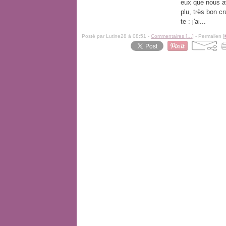
eux que nous a
plu, très bon c
te : j'ai...
Posté par Lutine28 à 08:51 -
Commentaires [
…
]
- Permalien [