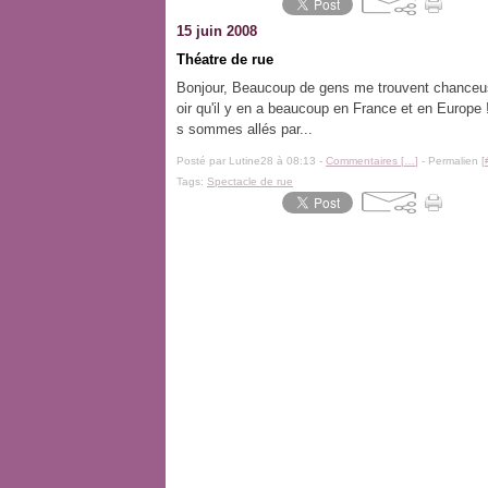
15 juin 2008
Théatre de rue
Bonjour, Beaucoup de gens me trouvent chanceuse 
oir qu'il y en a beaucoup en France et en Europe 
s sommes allés par...
Posté par Lutine28 à 08:13 -
Commentaires [
…
]
- Permalien [
Tags:
Spectacle de rue