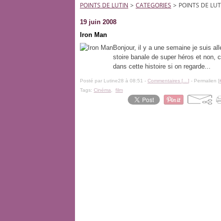
POINTS DE LUTIN
>
CATEGORIES
>
POINTS DE LUT
19 juin 2008
Iron Man
Bonjour, il y a une semaine je suis al
stoire banale de super héros et non, c
dans cette histoire si on regarde...
Posté par Lutine28 à 08:51 -
Commentaires [
…
]
- Permalien [
Tags:
Cinéma
,
film