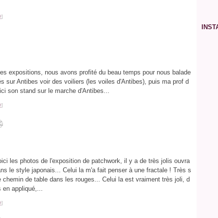
Ja
Ja
Ma
Avr
Ma
Ju
Jui
Ao
Se
Fév
Ma
Avr
Ma
Ju
Jui
Ao
#
]
Ja
Fév
Ma
Avr
Ma
Ju
Jui
Ja
Fév
Ma
Avr
Ma
Ju
INS
Ja
Fév
Ma
Avr
Ma
Ja
Fév
Ma
Avr
Ja
Fév
Ma
Ja
Fév
Ja
 des expositions, nous avons profité du beau temps pour nous balade
sur Antibes voir des voiliers (les voiles d'Antibes), puis ma prof d
ici son stand sur le marche d'Antibes...
#
]
oici les photos de l'exposition de patchwork, il y a de très jolis ouvra
ns le style japonais... Celui la m'a fait penser à une fractale ! Très s
chemin de table dans les rouges... Celui la est vraiment très joli, d
s en appliqué,...
#
]