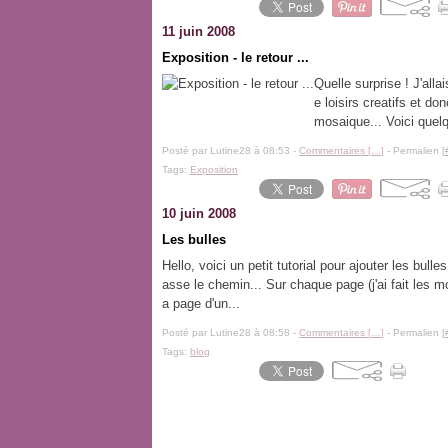
11 juin 2008
Exposition - le retour ...
Quelle surprise ! J'alla
e loisirs creatifs et do
mosaique... Voici quel
Posté par Lutine28 à 08:53 -
Commentaires [
…
]
- Permalien [
Tags:
Exposition
10 juin 2008
Les bulles
Hello, voici un petit tutorial pour ajouter les bull
asse le chemin... Sur chaque page (j'ai fait les m
a page d'un...
Posté par Lutine28 à 08:58 -
Commentaires [
…
]
- Permalien [
Tags:
blog