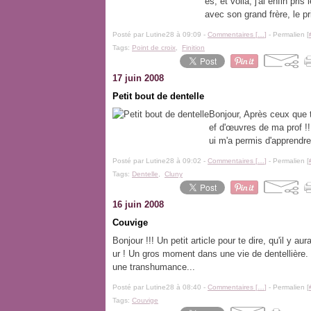
es, et voila, j'ai enfin pr
avec son grand frère, le p
Posté par Lutine28 à 09:09 -
Commentaires [
…
]
- Permalien [
Tags:
Point de croix
,
Finition
17 juin 2008
Petit bout de dentelle
Bonjour, Après ceux que 
ef d'œuvres de ma prof !!
ui m'a permis d'apprendre 
Posté par Lutine28 à 09:02 -
Commentaires [
…
]
- Permalien [
Tags:
Dentelle
,
Cluny
16 juin 2008
Couvige
Bonjour !!! Un petit article pour te dire, qu'il y 
ur ! Un gros moment dans une vie de dentellière. 
une transhumance...
Posté par Lutine28 à 08:40 -
Commentaires [
…
]
- Permalien [
Tags:
Couvige