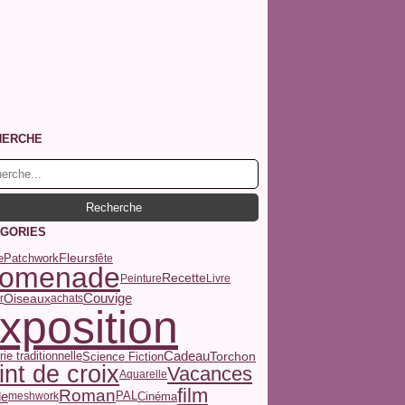
HERCHE
GORIES
Fleurs
e
Patchwork
fête
romenade
Recette
Peinture
Livre
Couvige
Oiseaux
r
achats
xposition
ie traditionnelle
Cadeau
Torchon
Science Fiction
int de croix
Vacances
Aquarelle
film
Roman
le
Cinéma
meshwork
PAL