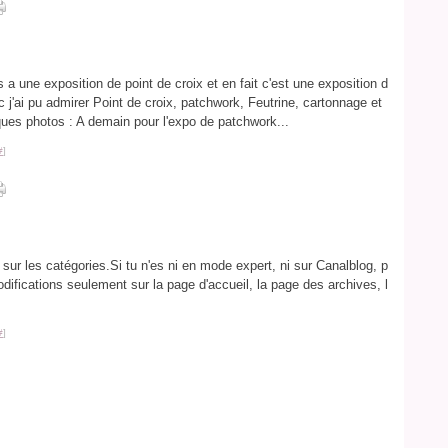
is a une exposition de point de croix et en fait c'est une exposition d
nc j'ai pu admirer Point de croix, patchwork, Feutrine, cartonnage et
ques photos : A demain pour l'expo de patchwork...
#
]
es sur les catégories.Si tu n'es ni en mode expert, ni sur Canalblog, p
odifications seulement sur la page d'accueil, la page des archives, l
#
]