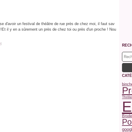
d'avoir un festival de théâtre de rue près de chez moi, il faut sav
!!Et il y en a sûrement un près de chez toi ou près d'un proche ! Nou
#
]
REC
CATÉ
binch
P
Thrille
E
Broder
Po
goog