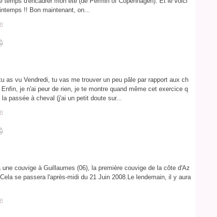
is le temps d'encadrer mon été (de Permin of Copenhagen). Et le voici
rintemps !! Bon maintenant, on...
#
]
tu as vu Vendredi, tu vas me trouver un peu pâle par rapport aux ch
 Enfin, je n'ai peur de rien, je te montre quand même cet exercice q
la passée à cheval (j'ai un petit doute sur...
#
]
aura une couvige à Guillaumes (06), la première couvige de la côte d'Az
Cela se passera l'après-midi du 21 Juin 2008.Le lendemain, il y aura
#
]