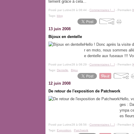
tement grâce à cela...
Posté par Lutine28 à 08:44 -
Commentaires [
…
]
- Permalien [
Tags:
blog
13 juin 2008
Bijoux en dentelle
Hello ! Donc après la visite
r en moto, nous sommes allés 
e dentelle aux fuseaux !!! Vo
Posté par Lutine28 à 08:29 -
Commentaires [
…
]
- Permalien [
Tags:
Dentelle
,
Bijou
12 juin 2008
De retour de l'exposition de Patchwork
Hello, v
ges : Da
ympa ce 
es fleur
Posté par Lutine28 à 08:56 -
Commentaires [
…
]
- Permalien [
Tags:
Exposition
,
Patchwork