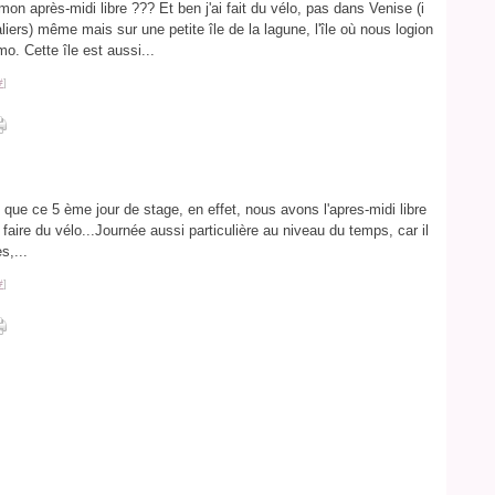
mon après-midi libre ??? Et ben j'ai fait du vélo, pas dans Venise (i
ers) même mais sur une petite île de la lagune, l'île où nous logion
o. Cette île est aussi...
#
]
 que ce 5 ème jour de stage, en effet, nous avons l'apres-midi libre
 faire du vélo...Journée aussi particulière au niveau du temps, car il
s,...
#
]