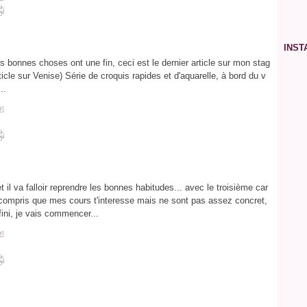
Ja
Fév
Fév
Avr
Ma
Ju
Jui
Ao
Se
Oc
Ja
Ja
Ma
Avr
Ma
Ju
Jui
Ao
Se
Fév
Ma
Avr
Ma
Ju
Jui
Ao
Ja
Fév
Ma
Avr
Ma
Ju
Jui
Ja
Fév
Ma
Avr
Ma
Ju
INS
Ja
Fév
Ma
Avr
Ma
es bonnes choses ont une fin, ceci est le dernier article sur mon stag
Ja
Fév
Ma
Avr
ticle sur Venise) Série de croquis rapides et d'aquarelle, à bord du v
Ja
Fév
Ma
Ja
Fév
..
Ja
#
]
t il va falloir reprendre les bonnes habitudes... avec le troisième car
compris que mes cours t'interesse mais ne sont pas assez concret,
fini, je vais commencer...
#
]