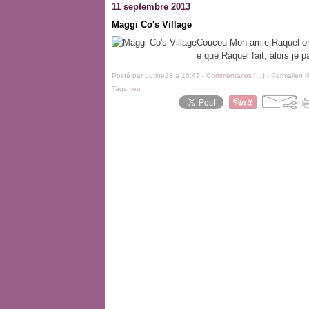
11 septembre 2013
Maggi Co's Village
Coucou Mon amie Raquel org
e que Raquel fait, alors je p
Posté par Lutine28 à 16:47 -
Commentaires [
…
]
- Permalien [
Tags:
jeu