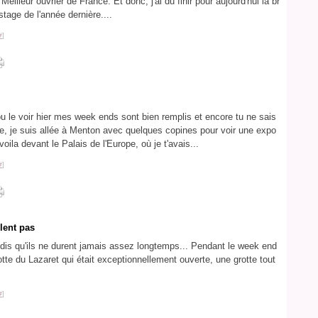
eilleur ouvrier de France. Et donc, j'ai du finir pour aujourd'hui la br
 stage de l'année dernière....
#
]
le voir hier mes week ends sont bien remplis et encore tu ne sais
e, je suis allée à Menton avec quelques copines pour voir une expo
oila devant le Palais de l'Europe, où je t'avais...
#
]
lent pas
dis qu'ils ne durent jamais assez longtemps... Pendant le week end
rotte du Lazaret qui était exceptionnellement ouverte, une grotte tout
#
]