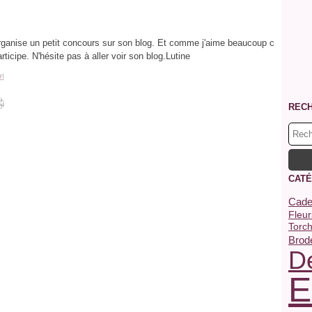
anise un petit concours sur son blog. Et comme j'aime beaucoup c
articipe. N'hésite pas à aller voir son blog.Lutine
#
]
REC
CATÉ
Cade
Fleur
Torc
Brode
De
E