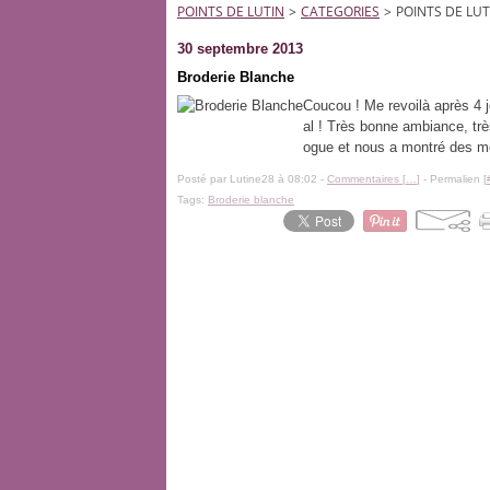
POINTS DE LUTIN
>
CATEGORIES
>
POINTS DE LUT
30 septembre 2013
Broderie Blanche
Coucou ! Me revoilà après 4 j
al ! Très bonne ambiance, trè
ogue et nous a montré des mer
Posté par Lutine28 à 08:02 -
Commentaires [
…
]
- Permalien [
Tags:
Broderie blanche