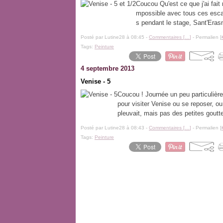
Coucou Qu'est ce que j'ai fait 
mpossible avec tous ces escali
s pendant le stage, Sant'Erasm
Posté par Lutine28 à 08:45 -
Commentaires [
…
]
- Permalien [
Tags:
Peinture
4 septembre 2013
Venise - 5
Coucou ! Journée un peu particulière
pour visiter Venise ou se reposer, ou
pleuvait, mais pas des petites goutte
Posté par Lutine28 à 08:43 -
Commentaires [
…
]
- Permalien [
Tags:
Peinture