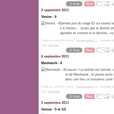
9 septembre 2013
Venise - 6
Dernier jour du stage Et oui toutes l
e à Venise,... (mais pas le dernier ar
aporetto et comme tu le devines, ce.
Posté par Lutine28 à 08:46 -
Commentaires [
…
]
- Permalien [
Tags:
Peinture
6 septembre 2013
Meshwork - 6
Coucou ! La rentrée est arrivée, e
ré de Meshwork. Je pense avoir 
donc une fois ce troisième carré 
Posté par Lutine28 à 08:01 -
Commentaires [
…
]
- Permalien [
Tags:
meshwork
5 septembre 2013
Venise - 5 et 1/2