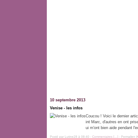
10 septembre 2013
Venise - les infos
Coucou ! Voici le dernier arti
int Marc, d'autres en ont pri
ui m'ont bien aide pendant l'ec
Posté par Lutine28 à 08:40 -
Commentaires [
…
]
- Permalien [