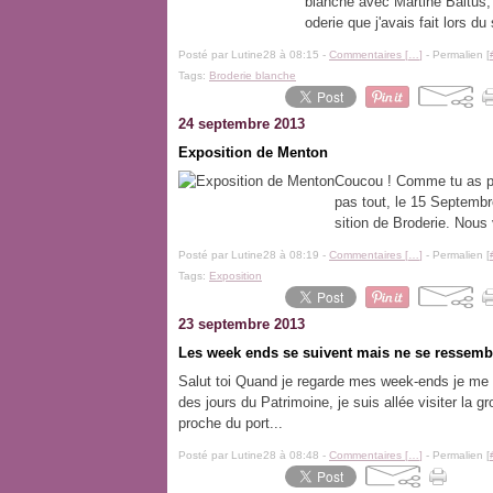
blanche avec Martine Baltus, M
oderie que j'avais fait lors du
Posté par Lutine28 à 08:15 -
Commentaires [
…
]
- Permalien [
Tags:
Broderie blanche
24 septembre 2013
Exposition de Menton
Coucou ! Comme tu as pu 
pas tout, le 15 Septembr
sition de Broderie. Nous v
Posté par Lutine28 à 08:19 -
Commentaires [
…
]
- Permalien [
Tags:
Exposition
23 septembre 2013
Les week ends se suivent mais ne se ressemb
Salut toi Quand je regarde mes week-ends je me 
des jours du Patrimoine, je suis allée visiter la g
proche du port...
Posté par Lutine28 à 08:48 -
Commentaires [
…
]
- Permalien [