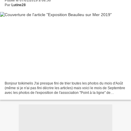
Publié le 07/01/2019 à 08:50
Par
Lutine28
Bonjour toikimelis J'ai presque fini de trier toutes les photos du mois d'Août
(même si je n'ai pas fini décrire les articles) mais voici le mois de Septembre
avec les photos de l'exposition de l'association "Point à la ligne" de
Beaulieu/Mer (06). Un...