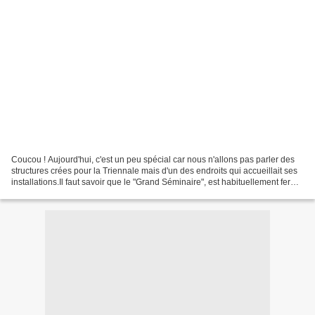
Coucou ! Aujourd'hui, c'est un peu spécial car nous n'allons pas parler des
structures crées pour la Triennale mais d'un des endroits qui accueillait ses
installations.Il faut savoir que le "Grand Séminaire", est habituellement fermé
au public. Et que...