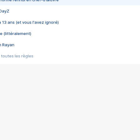
 DayZ
 a 13 ans (et vous l'avez ignoré)
e (littéralement)
im Rayan
 toutes les règles
s les jeux vidéo
us choquant de Rockstar ? - Le scandale BULLY
e plus moche de Steam
du RÊVE tourne au CAUCHEMAR
pendant 8 heures
it… à tort
umiliés par un jeu vidéo