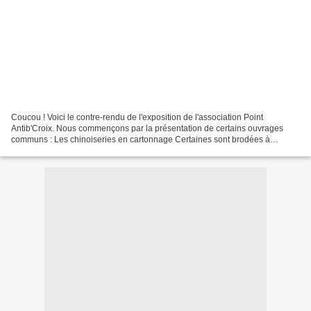
Coucou ! Voici le contre-rendu de l'exposition de l'association Point
Antib'Croix. Nous commençons par la présentation de certains ouvrages
communs : Les chinoiseries en cartonnage Certaines sont brodées à
l'intérieur Et souviens-toi, je t'avais déjà...