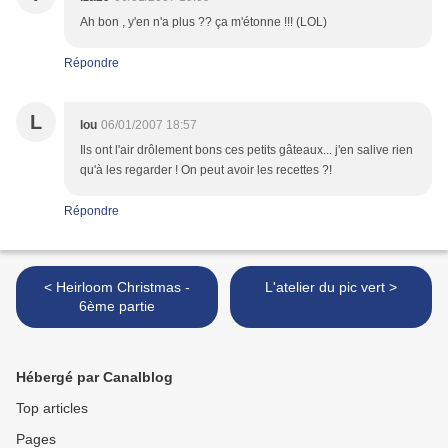
Ah bon , y'en n'a plus ?? ça m'étonne !!! (LOL)
Répondre
L
lou
06/01/2007 18:57
Ils ont l'air drôlement bons ces petits gâteaux... j'en salive rien
qu'à les regarder ! On peut avoir les recettes ?!
Répondre
< Heirloom Christmas -
L'atelier du pic vert >
6ème partie
Hébergé par Canalblog
Top articles
Pages