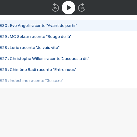
#30 : Eve Angeli raconte "Avant de partir"
#29 : MC Solaar raconte "Bouge de là"
28 : Lorie raconte "Je vais vite"
#27 : Christophe Willem raconte "Jacques a dit"
#26 : Chimène Badi raconte "Entre nous"
#25 : Indochine raconte "3e sexe"
#24 : Zaho raconte "C'est chelou"
#23 : Patrick Bruel raconte "Au café des délices"
#22 : Kyo raconte "Le chemin"
#21 : Nolwenn Leroy raconte "Cassé"
#20 : Patrick Hernandez raconte "Born to be alive"