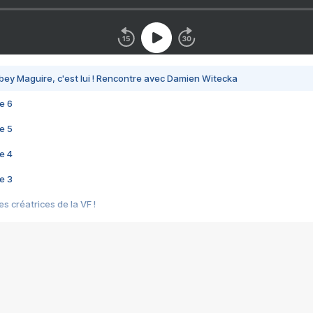
bey Maguire, c'est lui ! Rencontre avec Damien Witecka
e 6
e 5
e 4
e 3
s créatrices de la VF !
e 2
e 1
e Mektoub My Love arrive enfin ! Rencontre avec Shaïn Boumedine et Sal
i : après Toni en famille