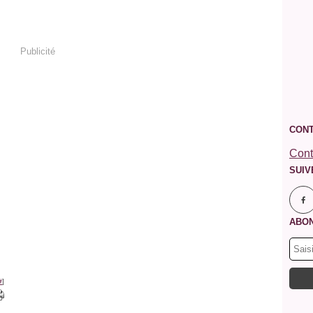
Publicité
CONT
Cont
SUIV
ABON
#
]