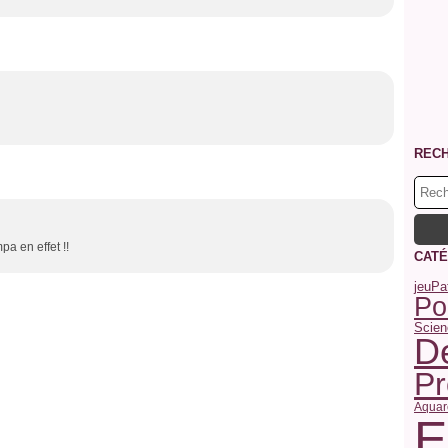
REC
pa en effet !!
CATÉ
jeu
Pa
Po
Scien
De
P
Aquar
E