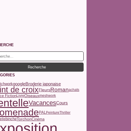
HERCHE
GORIES
google
Broderie japonaise
tchwork
int de croix
Roman
Fleurs
achats
Oiseaux
ce Fiction
Livre
meshwork
ntelle
Vacances
Cours
romenade
PAL
Peinture
Thriller
binche
Torchon
Cinéma
elle
xposition