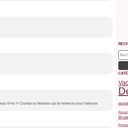
REC
CATÉ
Va
De
goog
seau !!!<br /> Chantal ou Mamilou qui te remercie pour l'adresse
Aquar
Brode
Peint