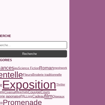
HERCHE
GORIES
cances
Roman
jeu
Science Fiction
meshwork
ntelle
Fleurs
Broderie traditionnelle
Exposition
le
Thriller
Couvige
Cours
Cinéma
elle
fête
achats
film
rie japonaise
Cadeau
Oiseaux
PAL
Livre
Promenade
ure