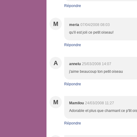
Répondre
M
meria
07/04/2008 08:03
qu'il est joli ce petit oiseau!
Répondre
A
annelu
25/03/2008 14:07
j'aime beaucoup ton petit oiseau
Répondre
M
Mamilou
24/03/2008 11:27
Adorable et plus que charmant ce p'tit oi
Répondre