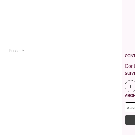
Publicité
CONT
Cont
SUIV
ABON