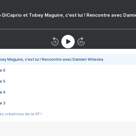
 DiCaprio et Tobey Maguire, c'est lui ! Rencontre avec Dam
bey Maguire, c'est lui ! Rencontre avec Damien Witecka
e 6
e 5
e 4
e 3
s créatrices de la VF !
e 2
e 1