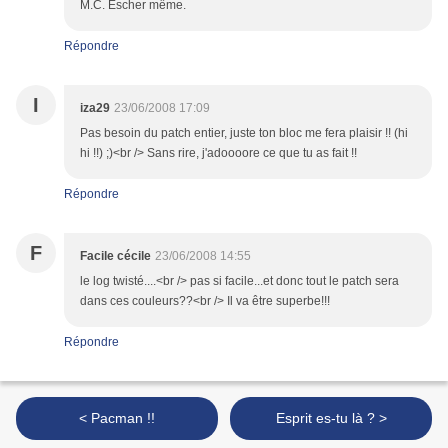
M.C. Escher même.
Répondre
I
iza29
23/06/2008 17:09
Pas besoin du patch entier, juste ton bloc me fera plaisir !! (hi
hi !!) ;)<br /> Sans rire, j'adoooore ce que tu as fait !!
Répondre
F
Facile cécile
23/06/2008 14:55
le log twisté....<br /> pas si facile...et donc tout le patch sera
dans ces couleurs??<br /> Il va être superbe!!!
Répondre
< Pacman !!
Esprit es-tu là ? >