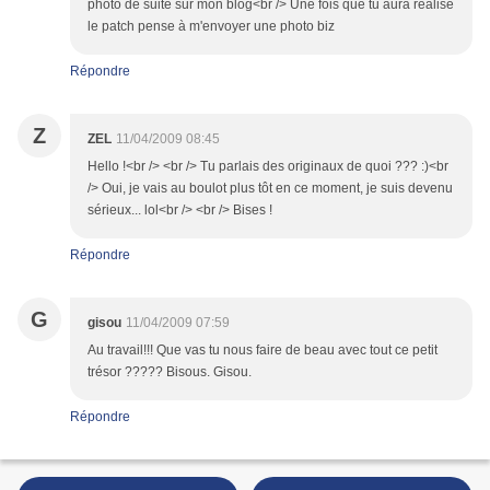
photo de suite sur mon blog<br /> Une fois que tu aura réalisé
le patch pense à m'envoyer une photo biz
Répondre
Z
ZEL
11/04/2009 08:45
Hello !<br /> <br /> Tu parlais des originaux de quoi ??? :)<br
/> Oui, je vais au boulot plus tôt en ce moment, je suis devenu
sérieux... lol<br /> <br /> Bises !
Répondre
G
gisou
11/04/2009 07:59
Au travail!!! Que vas tu nous faire de beau avec tout ce petit
trésor ????? Bisous. Gisou.
Répondre