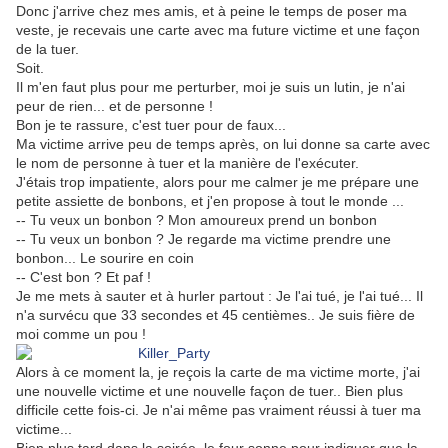
Donc j'arrive chez mes amis, et à peine le temps de poser ma
veste, je recevais une carte avec ma future victime et une façon
de la tuer.
Soit.
Il m'en faut plus pour me perturber, moi je suis un lutin, je n'ai
peur de rien... et de personne !
Bon je te rassure, c'est tuer pour de faux...
Ma victime arrive peu de temps après, on lui donne sa carte avec
le nom de personne à tuer et la manière de l'exécuter.
J'étais trop impatiente, alors pour me calmer je me prépare une
petite assiette de bonbons, et j'en propose à tout le monde ...
-- Tu veux un bonbon ? Mon amoureux prend un bonbon
-- Tu veux un bonbon ? Je regarde ma victime prendre une
bonbon... Le sourire en coin
-- C'est bon ? Et paf !
Je me mets à sauter et à hurler partout : Je l'ai tué, je l'ai tué... Il
n'a survécu que 33 secondes et 45 centièmes.. Je suis fière de
moi comme un pou !
Alors à ce moment la, je reçois la carte de ma victime morte, j'ai
une nouvelle victime et une nouvelle façon de tuer.. Bien plus
difficile cette fois-ci. Je n'ai même pas vraiment réussi à tuer ma
victime...