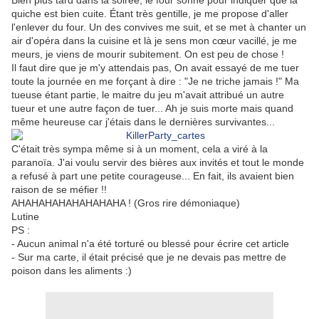
Bien plus tard dans la soirée, le four sonne pour indiquer que la
quiche est bien cuite. Étant très gentille, je me propose d'aller
l'enlever du four. Un des convives me suit, et se met à chanter un
air d'opéra dans la cuisine et là je sens mon cœur vacillé, je me
meurs, je viens de mourir subitement. On est peu de chose !
Il faut dire que je m'y attendais pas, On avait essayé de me tuer
toute la journée en me forçant à dire : "Je ne triche jamais !" Ma
tueuse étant partie, le maitre du jeu m'avait attribué un autre
tueur et une autre façon de tuer... Ah je suis morte mais quand
même heureuse car j'étais dans le dernières survivantes...
C'était très sympa même si à un moment, cela a viré à la
paranoïa. J'ai voulu servir des bières aux invités et tout le monde
a refusé à part une petite courageuse... En fait, ils avaient bien
raison de se méfier !!
AHAHAHAHAHAHAHAHA ! (Gros rire démoniaque)
Lutine
PS :
- Aucun animal n'a été torturé ou blessé pour écrire cet article
- Sur ma carte, il était précisé que je ne devais pas mettre de
poison dans les aliments :)