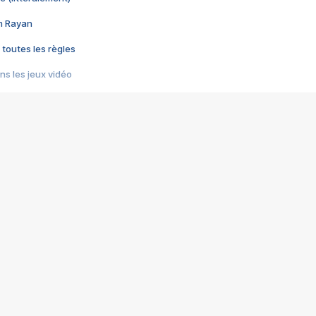
im Rayan
 toutes les règles
s les jeux vidéo
us choquant de Rockstar ? - Le scandale BULLY
e plus moche de Steam
du RÊVE tourne au CAUCHEMAR
pendant 8 heures
it… à tort
umiliés par un jeu vidéo
ire - Final Fantasy 8
ti un empire - Age of Empires
story DOFUS