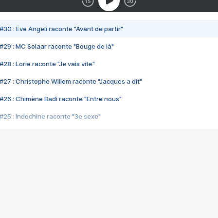
#30 : Eve Angeli raconte "Avant de partir"
#29 : MC Solaar raconte "Bouge de là"
28 : Lorie raconte "Je vais vite"
#27 : Christophe Willem raconte "Jacques a dit"
#26 : Chimène Badi raconte "Entre nous"
#25 : Indochine raconte "3e sexe"
#24 : Zaho raconte "C'est chelou"
#23 : Patrick Bruel raconte "Au café des délices"
#22 : Kyo raconte "Le chemin"
#21 : Nolwenn Leroy raconte "Cassé"
#20 : Patrick Hernandez raconte "Born to be alive"