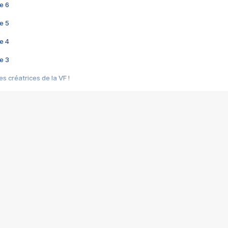
e 6
e 5
e 4
e 3
s créatrices de la VF !
e 2
e 1
e Mektoub My Love arrive enfin ! Rencontre avec Shaïn Boumedine et Sal
i : après Toni en famille
elle réalise le bouleversant Dites lui que je l'aime
ais ! Rencontre autour de Vie privée de Rebecca Zlotowski
 de Marguerite, Grave... Rencontre avec Ella Rumpf
 Les Rêveurs, un film intime sur la santé mentale