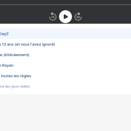
 DayZ
 a 13 ans (et vous l'avez ignoré)
e (littéralement)
im Rayan
 toutes les règles
s les jeux vidéo
us choquant de Rockstar ? - Le scandale BULLY
e plus moche de Steam
du RÊVE tourne au CAUCHEMAR
pendant 8 heures