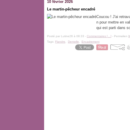
10 février 2026
Le martin-pêcheur encadré
Coucou ! J'ai retrav
n pour mettre en val
qui est parti dans s
Posté par Lutine28 à 08:33 -
Commentaires [
…
]
- Permalien [
Tags:
Flandre
,
Dentelle
,
Encadrement