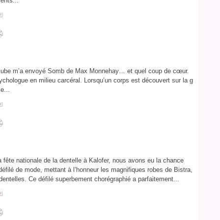
ents...
#
]
la Kube m’a envoyé Somb de Max Monnehay… et quel coup de cœur.
sychologue en milieu carcéral. Lorsqu’un corps est découvert sur la g
e...
#
]
a fête nationale de la dentelle à Kalofer, nous avons eu la chance
i défilé de mode, mettant à l’honneur les magnifiques robes de Bistra,
entelles. Ce défilé superbement chorégraphié a parfaitement...
#
]