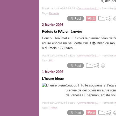
s, des pe
Posté par Lutine28 à 08:09 -
Commentaires [
…
]
- Permalien [
Tags:
Dentelle
2 février 2026
Réduis ta PAL en Janvier
Coucou Toikimelis ! Et voici le premier bilan de l
éduire encore un peu cette PAL ! 📚 Bilan du mois
n du mois : -5 Livres...
Posté par Lutine28 à 08:26 -
Commentaires [
…
]
- Permalien [
Tags:
PAL
1 février 2026
L'heure bleue
Coucou ! Tu te souviens ? J’étais
u envie de découvrir un autre rom
de Vanessa Chapman, artiste soli
Posté par Lutine28 à 08:50 -
Commentaires [
…
]
- Permalien [
Tags:
Thriller