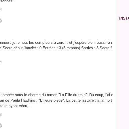
rsonnes...
Ja
Ja
Ma
Avr
Ma
Ju
Jui
Ao
Se
Fév
Ma
Avr
Ma
Ju
Jui
Ao
#
]
Ja
Fév
Ma
Avr
Ma
Ju
Jui
Ja
Fév
Ma
Avr
Ma
Ju
INS
Ja
Fév
Ma
Avr
Ma
Ja
Fév
Ma
Avr
Ja
Fév
Ma
Ja
Fév
Ja
’année : je remets les compteurs à zéro… et j’espère bien réussir à r
 Score début Janvier : 0 Entrées : 3 (3 romans) Sorties : 8 Score fi
#
]
 tombée sous le charme du roman "La Fille du train". Du coup, j’ai e
an de Paula Hawkins : "L’Heure bleue". La petite histoire : à la mort
taire ayant vécu...
#
]