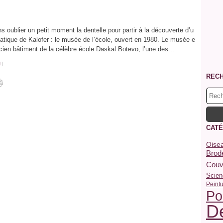
s oublier un petit moment la dentelle pour partir à la découverte d’u
atique de Kalofer : le musée de l’école, ouvert en 1980. Le musée e
ncien bâtiment de la célèbre école Daskal Botevo, l’une des...
#
]
REC
CATÉ
Oise
Brode
Couv
Scien
Peint
Po
De