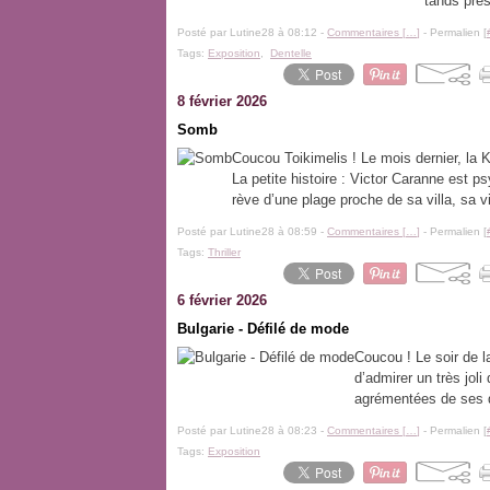
tands prés
Posté par Lutine28 à 08:12 -
Commentaires [
…
]
- Permalien [
Tags:
Exposition
,
Dentelle
8 février 2026
Somb
Coucou Toikimelis ! Le mois dernier, 
La petite histoire : Victor Caranne est p
rève d’une plage proche de sa villa, sa vi
Posté par Lutine28 à 08:59 -
Commentaires [
…
]
- Permalien [
Tags:
Thriller
6 février 2026
Bulgarie - Défilé de mode
Coucou ! Le soir de l
d’admirer un très jol
agrémentées de ses d
Posté par Lutine28 à 08:23 -
Commentaires [
…
]
- Permalien [
Tags:
Exposition