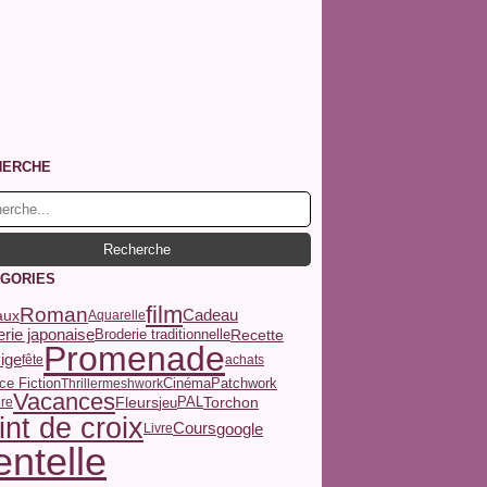
HERCHE
GORIES
film
Roman
aux
Cadeau
Aquarelle
Recette
rie japonaise
Broderie traditionnelle
Promenade
ige
fête
achats
ce Fiction
Cinéma
Patchwork
Thriller
meshwork
Vacances
Fleurs
Torchon
jeu
ure
PAL
int de croix
Cours
google
Livre
ntelle