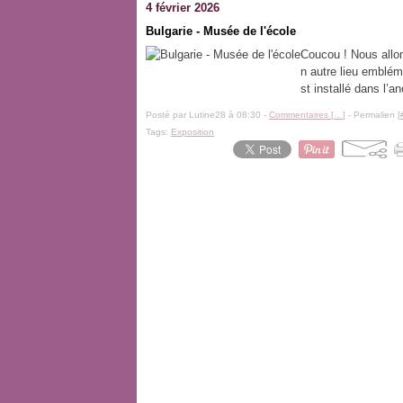
4 février 2026
Bulgarie - Musée de l'école
Coucou ! Nous allon
n autre lieu emblém
st installé dans l’a
Posté par Lutine28 à 08:30 -
Commentaires [
…
]
- Permalien [
Tags:
Exposition