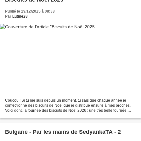
Publié le 19/12/2025 à 08:38
Par
Lutine28
Coucou ! Si tu me suis depuis un moment, tu sais que chaque année je
confectionne des biscuits de Noël que je distribue ensuite à mes proches.
Voici donc la fournée des biscuits de Noël 2026 : une très belle fournée,
puisque j’ai réalisé 734 biscuits...
Bulgarie - Par les mains de SedyankaTA - 2