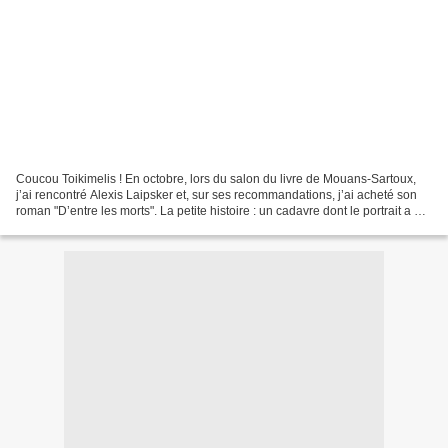
Coucou Toikimelis ! En octobre, lors du salon du livre de Mouans-Sartoux,
j’ai rencontré Alexis Laipsker et, sur ses recommandations, j’ai acheté son
roman "D’entre les morts". La petite histoire : un cadavre dont le portrait a été
reconstitué à partir...