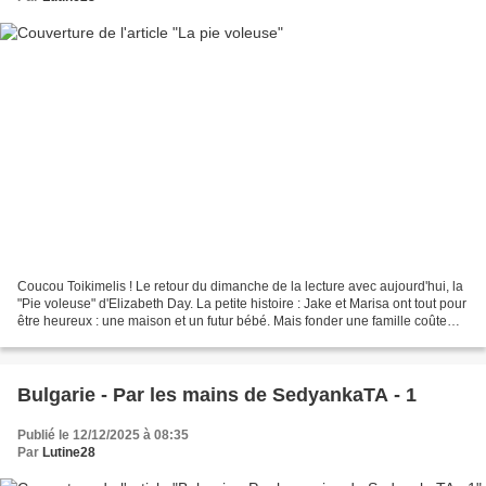
Coucou Toikimelis ! Le retour du dimanche de la lecture avec aujourd'hui, la
"Pie voleuse" d'Elizabeth Day. La petite histoire : Jake et Marisa ont tout pour
être heureux : une maison et un futur bébé. Mais fonder une famille coûte
cher, surtout à Londres,...
Bulgarie - Par les mains de SedyankaTA - 1
Publié le 12/12/2025 à 08:35
Par
Lutine28