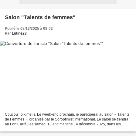
Salon "Talents de femmes"
Publié le 08/12/2025 à 08:02
Par
Lutine28
Coucou Toikimelis, Le week-end prochain, je participerai au salon « Talents
de Femmes », organisé par le Soroptimist International. Le salon se tiendra
au Fort Carré, les samedi 13 et dimanche 14 décembre 2025, dans les
espaces du Fort Carré à Antibes....