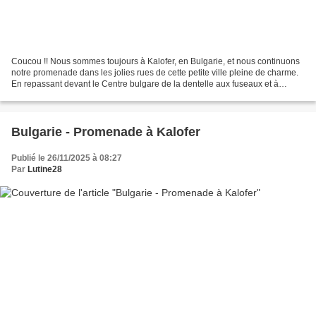
Coucou !! Nous sommes toujours à Kalofer, en Bulgarie, et nous continuons
notre promenade dans les jolies rues de cette petite ville pleine de charme.
En repassant devant le Centre bulgare de la dentelle aux fuseaux et à
l’aiguille, j’ai eu une belle...
Bulgarie - Promenade à Kalofer
Publié le 26/11/2025 à 08:27
Par
Lutine28