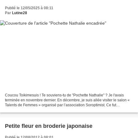
Publié le 12/05/2025 à 08:11
Par
Lutine28
Coucou Toikimesuis ! Te souviens-tu de "Pochette Nathalie" ? Je l'avais
terminée en novembre dernier. En décembre, je suis allée visiter le salon «
Talents de Femmes » organisé par l’association Soroptimist. Ce fut
l’occasion de faire de très belles rencontres...
Petite fleur en broderie japonaise
Publié le 12/08/2012 à 08:01