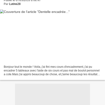
Publié le 07/05/2010 à 08:47
Par
Lutine28
Bonjour tout le monde ! Voila, j'ai fini mes cours d'encadrement, j'ai pu
encadrer 5 tableaux avec l'aide de six cours et pas mal de boulot personnel
a cote.Mais j'ai appris beaucoup de chose, et j'aime beaucoup les résultats...
Mon logarithmique est...