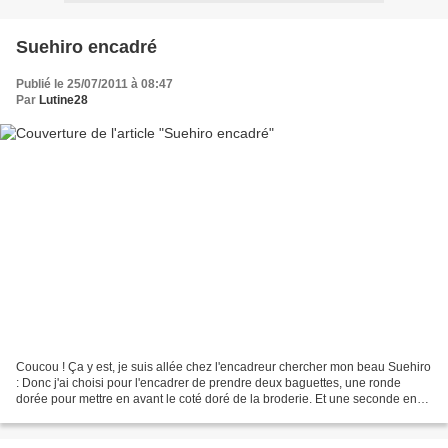
Suehiro encadré
Publié le 25/07/2011 à 08:47
Par
Lutine28
Coucou ! Ça y est, je suis allée chez l'encadreur chercher mon beau Suehiro
: Donc j'ai choisi pour l'encadrer de prendre deux baguettes, une ronde
dorée pour mettre en avant le coté doré de la broderie. Et une seconde en
bois pour mettre en valeur l'ensemble....