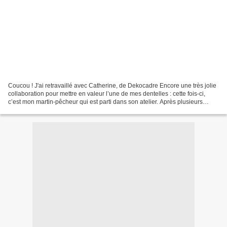
Coucou ! J'ai retravaillé avec Catherine, de Dekocadre Encore une très jolie
collaboration pour mettre en valeur l’une de mes dentelles : cette fois-ci,
c’est mon martin-pêcheur qui est parti dans son atelier. Après plusieurs
heures de discussions et...