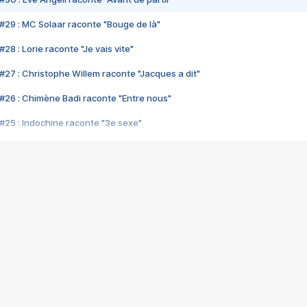
#29 : MC Solaar raconte "Bouge de là"
28 : Lorie raconte "Je vais vite"
#27 : Christophe Willem raconte "Jacques a dit"
#26 : Chimène Badi raconte "Entre nous"
#25 : Indochine raconte "3e sexe"
#24 : Zaho raconte "C'est chelou"
#23 : Patrick Bruel raconte "Au café des délices"
#22 : Kyo raconte "Le chemin"
#21 : Nolwenn Leroy raconte "Cassé"
#20 : Patrick Hernandez raconte "Born to be alive"
#19 : Lorie raconte "Près de moi"
#18 : Michael Jones raconte "A nos actes manqués" (avec Jean-Jacque