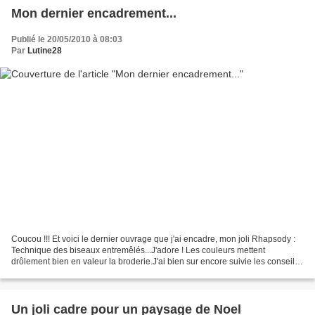
Mon dernier encadrement...
Publié le 20/05/2010 à 08:03
Par
Lutine28
Coucou !!! Et voici le dernier ouvrage que j'ai encadre, mon joli Rhapsody :
Technique des biseaux entremêlés...J'adore ! Les couleurs mettent
drôlement bien en valeur la broderie.J'ai bien sur encore suivie les conseils
de ma prof, de l'atelier Cimaise...
Un joli cadre pour un paysage de Noel