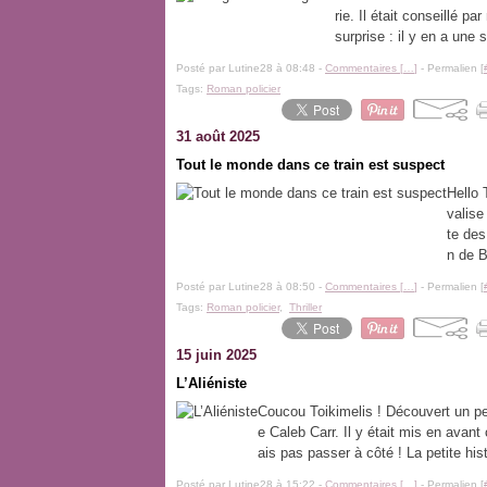
rie. Il était conseillé p
surprise : il y en a une 
Posté par Lutine28 à 08:48 -
Commentaires [
…
]
- Permalien [
Tags:
Roman policier
31 août 2025
Tout le monde dans ce train est suspect
Hello 
valise
te des
n de B
Posté par Lutine28 à 08:50 -
Commentaires [
…
]
- Permalien [
Tags:
Roman policier
,
Thriller
15 juin 2025
L’Aliéniste
Coucou Toikimelis ! Découvert un peu
e Caleb Carr. Il y était mis en avan
ais pas passer à côté ! La petite hist
Posté par Lutine28 à 15:22 -
Commentaires [
…
]
- Permalien [