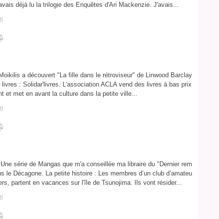
vais déjà lu la trilogie des Enquêtes d'Ari Mackenzie. J'avais...
#
]
oikilis a découvert "La fille dans le rétroviseur" de Linwood Barclay
ivres : Solidar'livres. L'association ACLA vend des livres à bas prix
 et met en avant la culture dans la petite ville...
#
]
 Une série de Mangas que m'a conseillée ma libraire du "Dernier rem
ns le Décagone. La petite histoire : Les membres d’un club d’amateu
rs, partent en vacances sur l'île de Tsunojima. Ils vont résider...
#
]