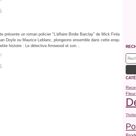
 te présente un roman policier "L'affaire Birdie Barclay" de Mick Finla
onan Doyle ou Maurice Leblanc, plongeons ensemble dans cette enqu
tite histoire : Le détective Arrowood et son...
REC
#
]
CATÉ
Rece
Fleur
De
Thrille
Po
Brode