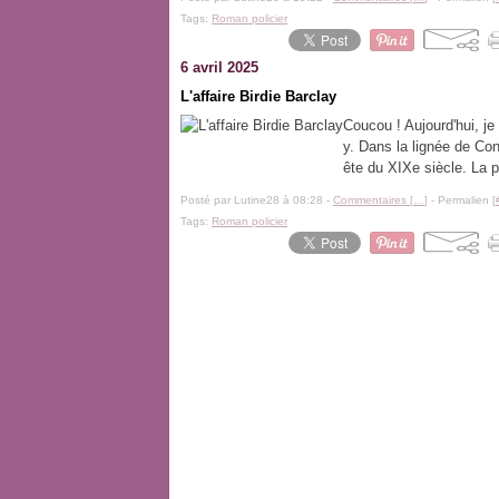
Tags:
Roman policier
6 avril 2025
L'affaire Birdie Barclay
Coucou ! Aujourd'hui, je
y. Dans la lignée de C
ête du XIXe siècle. La pe
Posté par Lutine28 à 08:28 -
Commentaires [
…
]
- Permalien [
Tags:
Roman policier