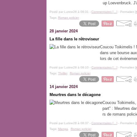
up Loevenbruck. J'a
Posté par Lutine28 à 08:31 -
Commentaires [
…
]
- Permalien [
Tags:
Roman policier
28 janvier 2024
La fille dans le rétroviseur
Coucou Toikimelis ! M
dans une bourse aux l
lors de cet évènement
Posté par Lutine28 à 08:10 -
Commentaires [
…
]
- Permalien [
Tags:
Thriller
,
Roman policier
14 janvier 2024
Meurtres dans le décagone
Coucou Toikimelis,
part" : Meurtres da
rs de romans policie
Posté par Lutine28 à 08:37 -
Commentaires [
…
]
- Permalien [
Tags:
Manga
,
Roman policier