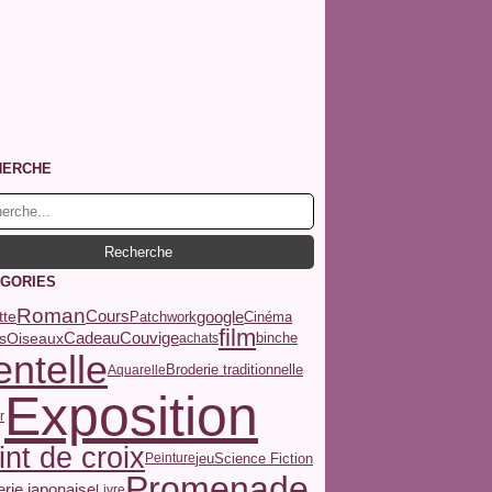
HERCHE
GORIES
Roman
Cours
tte
google
Patchwork
Cinéma
film
Couvige
s
Oiseaux
Cadeau
binche
achats
ntelle
Broderie traditionnelle
Aquarelle
Exposition
r
int de croix
jeu
Science Fiction
Peinture
Promenade
rie japonaise
Livre