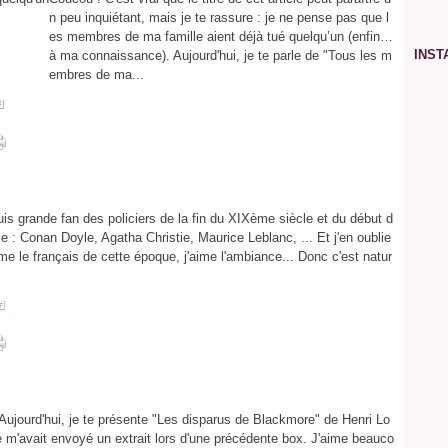
Ja
Ja
Ma
Avr
Ma
Ju
Jui
Ao
Se
n peu inquiétant, mais je te rassure : je ne pense pas que l
Fév
Ma
Avr
Ma
Ju
Jui
Ao
Ja
Fév
Ma
Avr
Ma
Ju
Jui
es membres de ma famille aient déjà tué quelqu’un (enfin…
Ja
Fév
Ma
Avr
Ma
Ju
INS
à ma connaissance). Aujourd'hui, je te parle de "Tous les m
Ja
Fév
Ma
Avr
Ma
embres de ma...
Ja
Fév
Ma
Avr
Ja
Fév
Ma
#
]
Ja
Fév
Ja
is grande fan des policiers de la fin du XIXème siècle et du début d
 : Conan Doyle, Agatha Christie, Maurice Leblanc, ... Et j'en oublie
me le français de cette époque, j'aime l'ambiance... Donc c'est natur
#
]
 Aujourd'hui, je te présente "Les disparus de Blackmore" de Henri Lo
 m'avait envoyé un extrait lors d'une précédente box. J'aime beauco