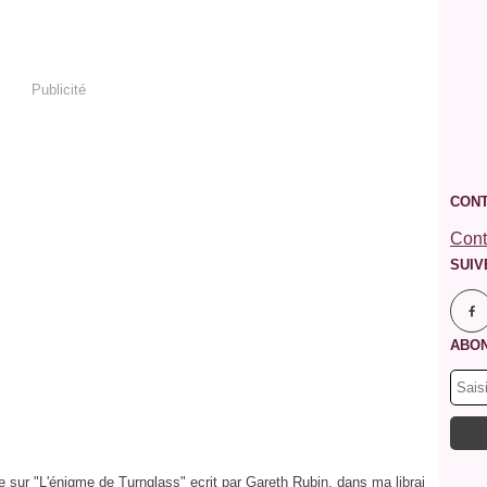
Publicité
CONT
Cont
SUIV
ABON
 sur "L'énigme de Turnglass" ecrit par Gareth Rubin, dans ma librai