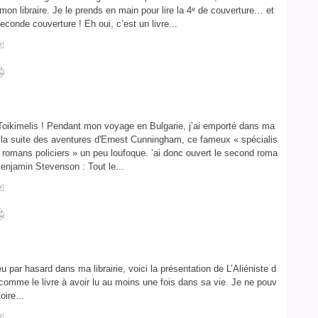
ar mon libraire. Je le prends en main pour lire la 4ᵉ de couverture… et
seconde couverture ! Eh oui, c’est un livre...
#
]
Toikimelis ! Pendant mon voyage en Bulgarie, j’ai emporté dans ma
 la suite des aventures d'Ernest Cunningham, ce fameux « spécialis
 romans policiers » un peu loufoque. ’ai donc ouvert le second roma
enjamin Stevenson : Tout le...
#
]
 par hasard dans ma librairie, voici la présentation de L’Aliéniste d
t comme le livre à avoir lu au moins une fois dans sa vie. Je ne pouv
oire...
#
]