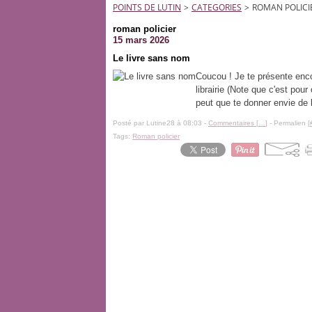
POINTS DE LUTIN
>
CATEGORIES
>
ROMAN POLICI
roman policier
15 mars 2026
Le livre sans nom
Coucou ! Je te présente enco
librairie (Note que c'est pou
peut que te donner envie de le
Posté par Lutine28 à 08:03 -
Commentaires [
…
]
- Permalien [
Tags:
Roman policier