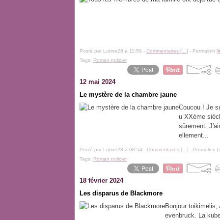
Posté par Lutine28 à 11:59 -
Commentaires [
…
]
- Permalien [
Tags:
Roman policier
12 mai 2024
Le mystère de la chambre jaune
Coucou ! Je su
u XXème siècle
sûrement. J'ai
ellement...
Posté par Lutine28 à 08:54 -
Commentaires [
…
]
- Permalien [
Tags:
Roman policier
18 février 2024
Les disparus de Blackmore
Bonjour toikimelis,
evenbruck. La kube